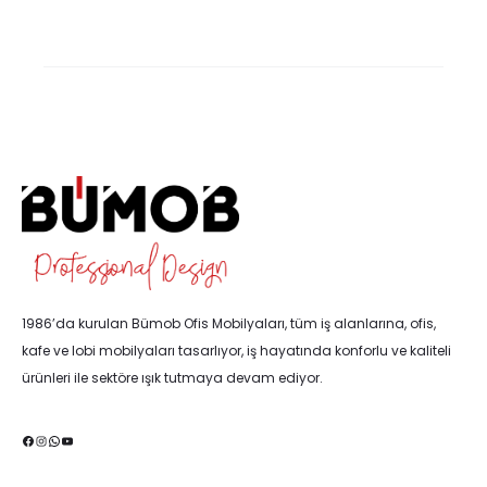
1986’da kurulan Bümob Ofis Mobilyaları, tüm iş alanlarına, ofis,
kafe ve lobi mobilyaları tasarlıyor, iş hayatında konforlu ve kaliteli
ürünleri ile sektöre ışık tutmaya devam ediyor.
Facebook
Instagram
WhatsApp
YouTube