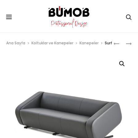
Ar
Prod
SUITE
STARK
Ana Sayfa
Koltuklar ve Kanepeler
Kanepeler
Surf
METAL
BAŞLIKLI
navig