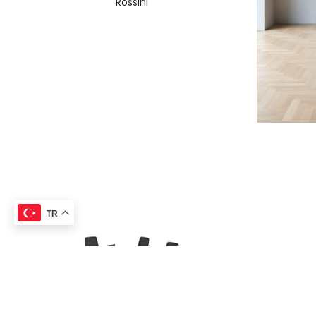
Rossini
TR