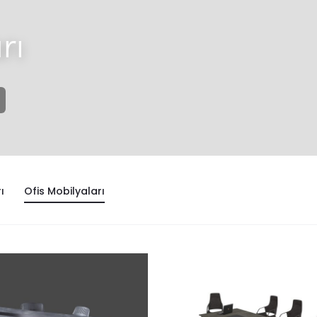
rı
ı
Ofis Mobilyaları