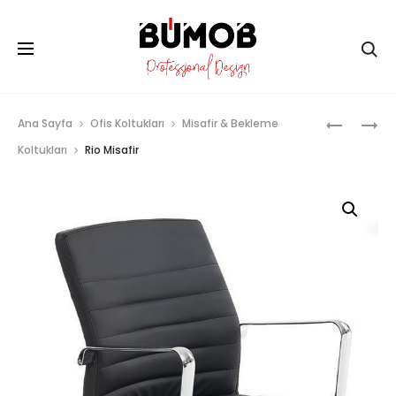
Ar
Prod
PITHANA
SENEGAL
Ana Sayfa
Ofis Koltukları
Misafir & Bekleme
MISAFIR
MISAFIR
navig
Koltukları
Rio Misafir