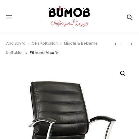
Ar
Prod
MASK
RIO
Ana Sayfa
Ofis Koltukları
Misafir & Bekleme
MISAFIR
MISAFIR
navig
Koltukları
Pithana Misafir