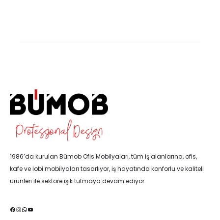
1986’da kurulan Bümob Ofis Mobilyaları, tüm iş alanlarına, ofis,
kafe ve lobi mobilyaları tasarlıyor, iş hayatında konforlu ve kaliteli
ürünleri ile sektöre ışık tutmaya devam ediyor.
Facebook
Instagram
WhatsApp
YouTube