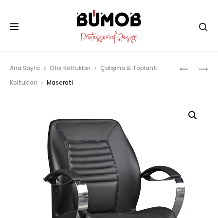
Ar
Prod
KING
MASK
Ana Sayfa
Ofis Koltukları
Çalışma & Toplantı
navig
Koltukları
Maserati