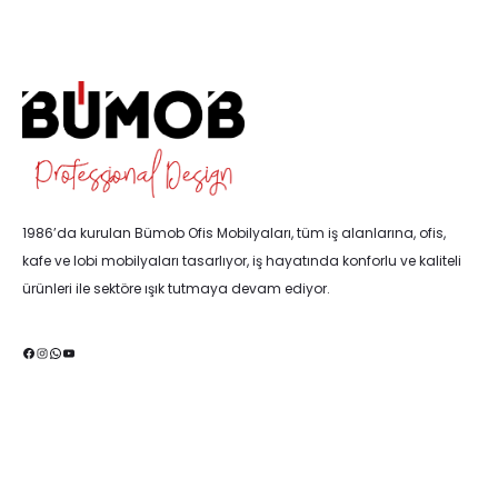
1986’da kurulan Bümob Ofis Mobilyaları, tüm iş alanlarına, ofis,
kafe ve lobi mobilyaları tasarlıyor, iş hayatında konforlu ve kaliteli
ürünleri ile sektöre ışık tutmaya devam ediyor.
Facebook
Instagram
WhatsApp
YouTube