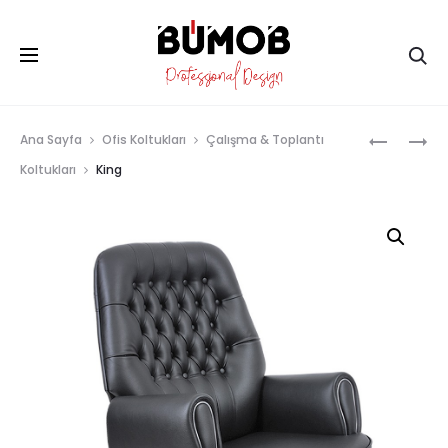
Ar
Prod
KEOPS
MASERAT
Ana Sayfa
Ofis Koltukları
Çalışma & Toplantı
navig
Koltukları
King