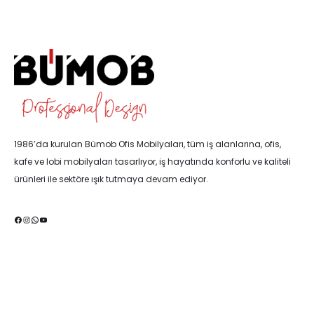
1986’da kurulan Bümob Ofis Mobilyaları, tüm iş alanlarına, ofis,
kafe ve lobi mobilyaları tasarlıyor, iş hayatında konforlu ve kaliteli
ürünleri ile sektöre ışık tutmaya devam ediyor.
Facebook
Instagram
WhatsApp
YouTube