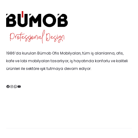
1986’da kurulan Bümob Ofis Mobilyaları, tüm iş alanlarına, ofis,
kafe ve lobi mobilyaları tasarlıyor, iş hayatında konforlu ve kaliteli
ürünleri ile sektöre ışık tutmaya devam ediyor.
Facebook
Instagram
WhatsApp
YouTube