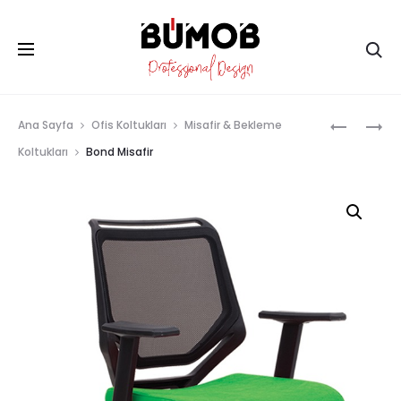
Ar
Prod
ARESSO
GIZA
Ana Sayfa
Ofis Koltukları
Misafir & Bekleme
MISAFIR
MISAFIR
navig
Koltukları
Bond Misafir