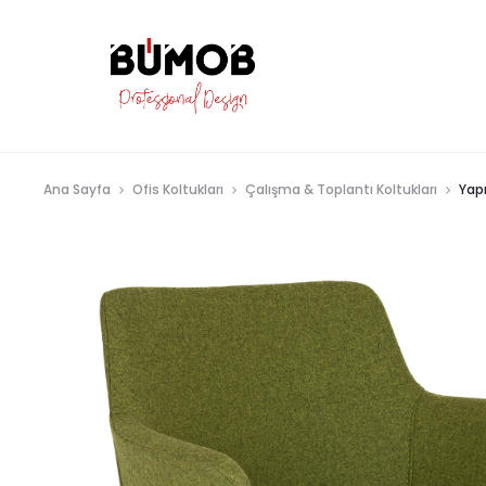
Ana Sayfa
Ofis Koltukları
Çalışma & Toplantı Koltukları
Yap