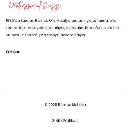
1986’da kurulan Bümob Ofis Mobilyaları, tüm iş alanlarına, ofis,
kafe ve lobi mobilyaları tasarlıyor, iş hayatında konforlu ve kaliteli
ürünleri ile sektöre ışık tutmaya devam ediyor.
Facebook
Instagram
WhatsApp
YouTube
© 2025 Bümob Mobilya
Gizlilik Politikası