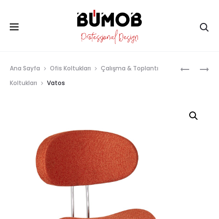
Ar
Prod
TUANA
VATOS
Ana Sayfa
Ofis Koltukları
Çalışma & Toplantı
MISAFIR
BAR
navig
Koltukları
Vatos
KOLTUĞU