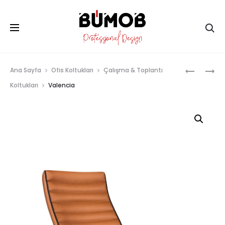
Ar
Prod
STARK
TOLEDO
Ana Sayfa
Ofis Koltukları
Çalışma & Toplantı
CHAIR
navig
Koltukları
Valencia