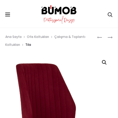
Ar
Prod
SMART
TILA
Ana Sayfa
Ofis Koltukları
Çalışma & Toplantı
BAR
MISAFIR
navig
Koltukları
Tila
KOLTUĞU