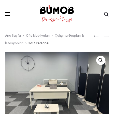
Ar
Prod
RITIM
TREND
Ana Sayfa
Ofis Mobilyaları
Çalışma Grupları &
WORKSTA
ÇALIŞMA
navig
İstasyonları
Soft Personel
TAKIMI