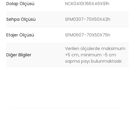
Dolap Ölçüsü
NCK0410I:166X46X91h
Sehpa Ölçüsü
SFM0307-70X50X42h
Etajer Ölçüsü
SFM0607-70X50X75h
Verilen ölçülerde maksimum
Diğer Bilgiler
+5 cm, minimum -5 cm
sapma payı bulunmaktadır.