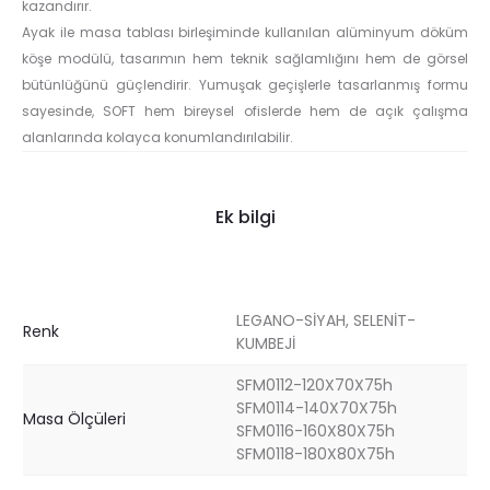
kazandırır.
Ayak ile masa tablası birleşiminde kullanılan alüminyum döküm
köşe modülü, tasarımın hem teknik sağlamlığını hem de görsel
bütünlüğünü güçlendirir. Yumuşak geçişlerle tasarlanmış formu
sayesinde, SOFT hem bireysel ofislerde hem de açık çalışma
alanlarında kolayca konumlandırılabilir.
Ek bilgi
LEGANO-SİYAH, SELENİT-
Renk
KUMBEJİ
SFM0112-120X70X75h
SFM0114-140X70X75h
Masa Ölçüleri
SFM0116-160X80X75h
SFM0118-180X80X75h