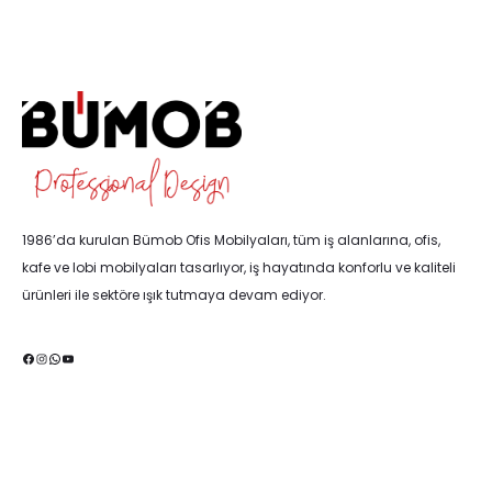
1986’da kurulan Bümob Ofis Mobilyaları, tüm iş alanlarına, ofis,
kafe ve lobi mobilyaları tasarlıyor, iş hayatında konforlu ve kaliteli
ürünleri ile sektöre ışık tutmaya devam ediyor.
Facebook
Instagram
WhatsApp
YouTube