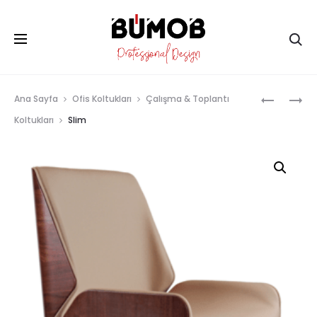
Ar
Prod
SERA
TRUVA
Ana Sayfa
Ofis Koltukları
Çalışma & Toplantı
PLUS
navig
Koltukları
Slim