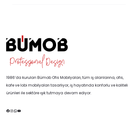
1986’da kurulan Bümob Ofis Mobilyaları, tüm iş alanlarına, ofis,
kafe ve lobi mobilyaları tasarlıyor, iş hayatında konforlu ve kaliteli
ürünleri ile sektöre ışık tutmaya devam ediyor.
Facebook
Instagram
WhatsApp
YouTube