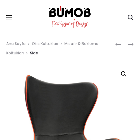
Ar
Prod
SENS
SUNDY
Ana Sayfa
Ofis Koltukları
Misafir & Bekleme
navig
Koltukları
Side