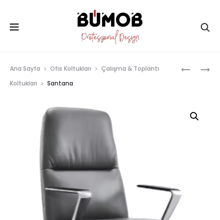
Ar
Prod
ROMA
CORDOB
Ana Sayfa
Ofis Koltukları
Çalışma & Toplantı
navig
Koltukları
Santana