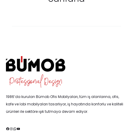
1986’da kurulan Bümob Ofis Mobilyaları, tüm iş alanlarına, ofis,
kafe ve lobi mobilyaları tasarlıyor, iş hayatında konforlu ve kaliteli
ürünleri ile sektöre ışık tutmaya devam ediyor.
Facebook
Instagram
WhatsApp
YouTube