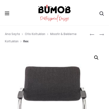
Ar
Prod
QUATRO
SENS
Ana Sayfa
Ofis Koltukları
Misafir & Bekleme
navig
Koltukları
Rex