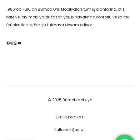
1986’da kurulan Bümob Ofis Mobilyaları, tüm iş alanlarına, ofis,
kafe ve lobi mobilyaları tasarlıyor, iş hayatında konforlu ve kaliteli
ürünleri ile sektöre ışık tutmaya devam ediyor.
Facebook
Instagram
WhatsApp
YouTube
© 2025 Bümob Mobilya
Gizlilik Politikası
Kullanım Şartları