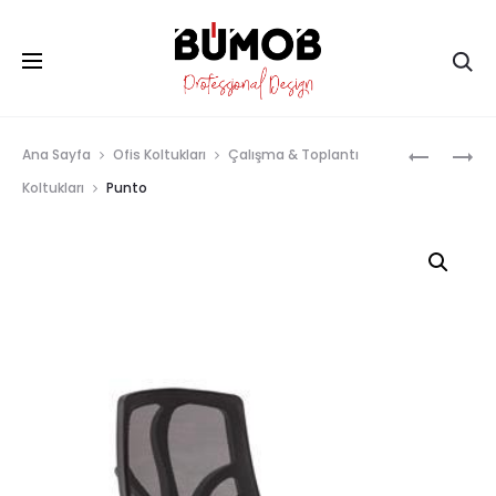
Ar
Prod
PALERMO
SUDE
Ana Sayfa
Ofis Koltukları
Çalışma & Toplantı
navig
Koltukları
Punto