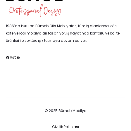
1986’da kurulan Bümob Ofis Mobilyaları, tüm iş alanlarına, ofis,
kafe ve lobi mobilyaları tasarlıyor, iş hayatında konforlu ve kaliteli
ürünleri ile sektöre ışık tutmaya devam ediyor.
Facebook
Instagram
WhatsApp
YouTube
© 2025 Bümob Mobilya
Gizlilik Politikası