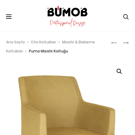
Ar
Prod
PUMA
ROSE
Ana Sayfa
Ofis Koltukları
Misafir & Bekleme
navig
Koltukları
Puma Misafir Koltuğu