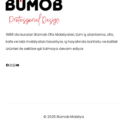
1986’da kurulan Bümob Ofis Mobilyaları, tüm iş alanlarına, ofis,
kafe ve lobi mobilyaları tasarlıyor, iş hayatında konforlu ve kaliteli
ürünleri ile sektöre ışık tutmaya devam ediyor.
Facebook
Instagram
WhatsApp
YouTube
© 2025 Bümob Mobilya