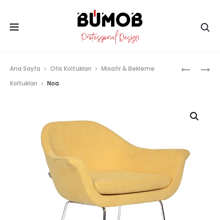
Ar
Prod
NIVA
QUATRO
Ana Sayfa
Ofis Koltukları
Misafir & Bekleme
navig
Koltukları
Noa