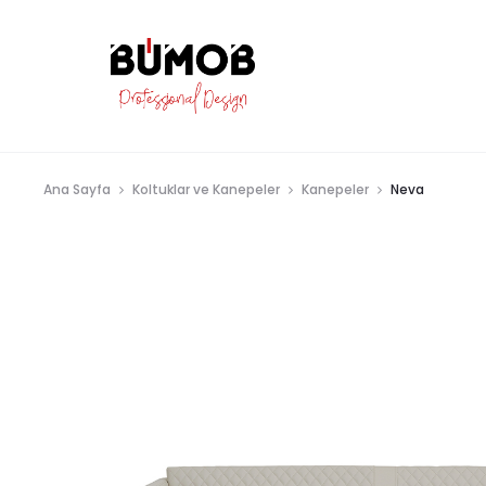
Ana Sayfa
Koltuklar ve Kanepeler
Kanepeler
Neva