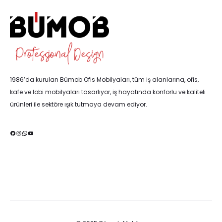
1986’da kurulan Bümob Ofis Mobilyaları, tüm iş alanlarına, ofis,
kafe ve lobi mobilyaları tasarlıyor, iş hayatında konforlu ve kaliteli
ürünleri ile sektöre ışık tutmaya devam ediyor.
Facebook
Instagram
WhatsApp
YouTube