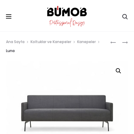
Ar
Prod
SCALA
LUNA
Ana Sayfa
Koltuklar ve Kanepeler
Kanepeler
navig
Luna