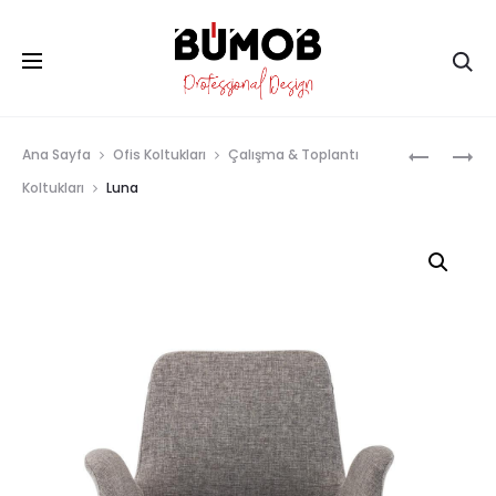
Ar
Prod
JOIE
REMIX
Ana Sayfa
Ofis Koltukları
Çalışma & Toplantı
navig
Koltukları
Luna