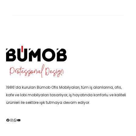
1986’da kurulan Bümob Ofis Mobilyaları, tüm iş alanlarına, ofis,
kafe ve lobi mobilyaları tasarlıyor, iş hayatında konforlu ve kaliteli
ürünleri ile sektöre ışık tutmaya devam ediyor.
Facebook
Instagram
WhatsApp
YouTube