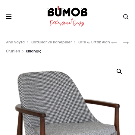
Ar
Prod
KELEBEK
KOKET
Ana Sayfa
Koltuklar ve Kanepeler
Kafe & Ortak Alan
MISAFIR
navig
Ürünleri
Kırlangıç
KOLTUĞU