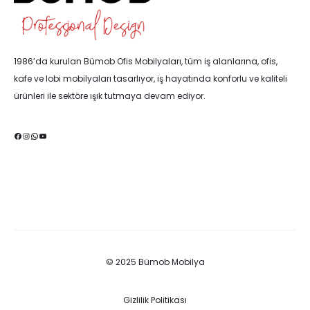
1986’da kurulan Bümob Ofis Mobilyaları, tüm iş alanlarına, ofis,
kafe ve lobi mobilyaları tasarlıyor, iş hayatında konforlu ve kaliteli
ürünleri ile sektöre ışık tutmaya devam ediyor.
Facebook
Instagram
WhatsApp
YouTube
© 2025 Bümob Mobilya
Gizlilik Politikası