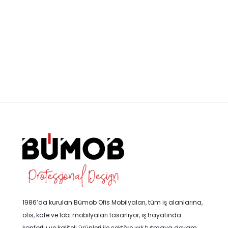
1986’da kurulan Bümob Ofis Mobilyaları, tüm iş alanlarına,
ofis, kafe ve lobi mobilyaları tasarlıyor, iş hayatında
konforlu ve kaliteli ürünleri ile sektöre ışık tutmaya devam