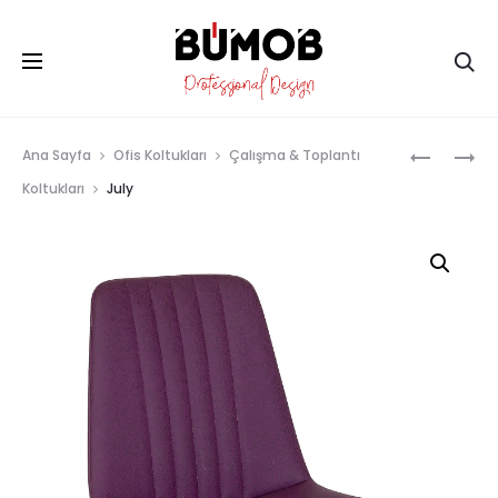
Ar
Prod
İNCI
JULY
Ana Sayfa
Ofis Koltukları
Çalışma & Toplantı
BEKLEME
MISAFIR
navig
Koltukları
July
KOLTUĞU