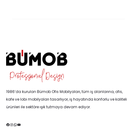
1986’da kurulan Bümob Ofis Mobilyaları, tüm iş alanlarına, ofis,
kafe ve lobi mobilyaları tasarlıyor, iş hayatında konforlu ve kaliteli
ürünleri ile sektöre ışık tutmaya devam ediyor.
Facebook
Instagram
WhatsApp
YouTube