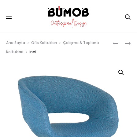
Ar
Prod
HAVUZ
İNCI
Ana Sayfa
Ofis Koltukları
Çalışma & Toplantı
BAR
BAR
navig
Koltukları
İnci