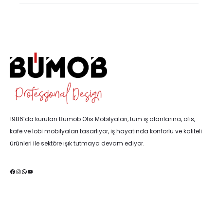
1986’da kurulan Bümob Ofis Mobilyaları, tüm iş alanlarına, ofis,
kafe ve lobi mobilyaları tasarlıyor, iş hayatında konforlu ve kaliteli
ürünleri ile sektöre ışık tutmaya devam ediyor.
Facebook
Instagram
WhatsApp
YouTube