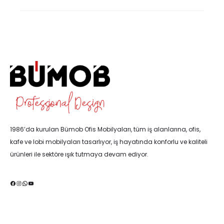
1986’da kurulan Bümob Ofis Mobilyaları, tüm iş alanlarına, ofis,
kafe ve lobi mobilyaları tasarlıyor, iş hayatında konforlu ve kaliteli
ürünleri ile sektöre ışık tutmaya devam ediyor.
Facebook
Instagram
WhatsApp
YouTube