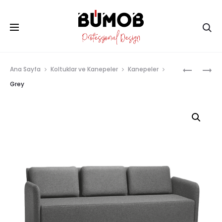
Ar
Prod
FORM
KAGAN
Ana Sayfa
Koltuklar ve Kanepeler
Kanepeler
navig
Grey