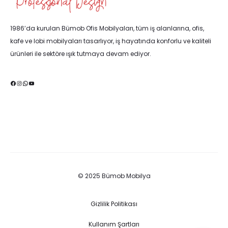
1986’da kurulan Bümob Ofis Mobilyaları, tüm iş alanlarına, ofis,
kafe ve lobi mobilyaları tasarlıyor, iş hayatında konforlu ve kaliteli
ürünleri ile sektöre ışık tutmaya devam ediyor.
Facebook
Instagram
WhatsApp
YouTube
© 2025 Bümob Mobilya
Gizlilik Politikası
Kullanım Şartları