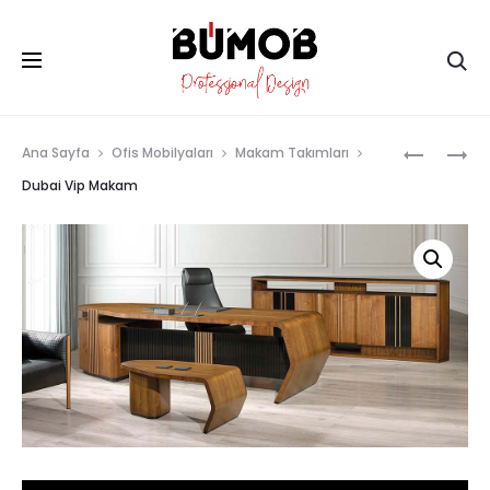
Ar
Prod
ONYX
SAFIR
Ana Sayfa
Ofis Mobilyaları
Makam Takımları
VIP
VIP
navig
Dubai Vip Makam
MAKAM
MAKAM