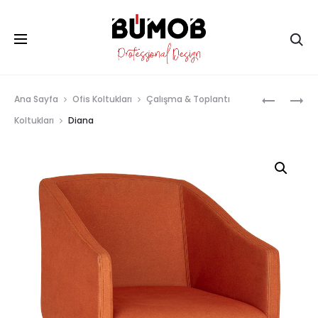
Ar
Prod
DELTA
DIANA
Ana Sayfa
Ofis Koltukları
Çalışma & Toplantı
MISAFIR
MISAFIR
navig
Koltukları
Diana
KOLTUĞU
KOLTUĞU