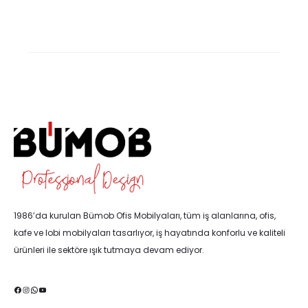
1986’da kurulan Bümob Ofis Mobilyaları, tüm iş alanlarına, ofis,
kafe ve lobi mobilyaları tasarlıyor, iş hayatında konforlu ve kaliteli
ürünleri ile sektöre ışık tutmaya devam ediyor.
Facebook
Instagram
WhatsApp
YouTube