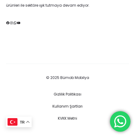
ürünleri ile sektöre ışık tutmaya devam ediyor.
Facebook
Instagram
WhatsApp
YouTube
© 2025 Bümob Mobilya
Gizlilik Politikası
Kullanım Şartları
KVKK Metni
TR