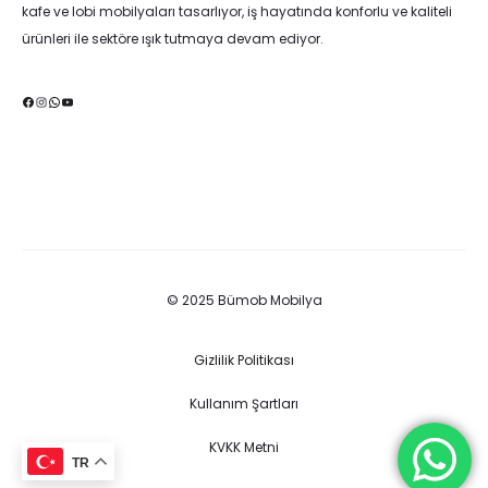
kafe ve lobi mobilyaları tasarlıyor, iş hayatında konforlu ve kaliteli
ürünleri ile sektöre ışık tutmaya devam ediyor.
Facebook
Instagram
WhatsApp
YouTube
© 2025 Bümob Mobilya
Gizlilik Politikası
Kullanım Şartları
KVKK Metni
TR