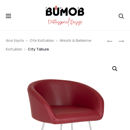
Ar
Prod
CITY
CRIPPA
Ana Sayfa
Ofis Koltukları
Misafir & Bekleme
navig
Koltukları
City Tabure