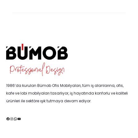
1986’da kurulan Bümob Ofis Mobilyaları, tüm iş alanlarına, ofis,
kafe ve lobi mobilyaları tasarlıyor, iş hayatında konforlu ve kaliteli
ürünleri ile sektöre ışık tutmaya devam ediyor.
Facebook
Instagram
WhatsApp
YouTube