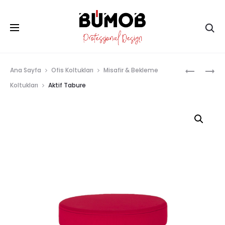
Ar
Prod
ARYES
ALEGRA
Ana Sayfa
Ofis Koltukları
Misafir & Bekleme
MISAFIR
navig
Koltukları
Aktif Tabure
KOLTUĞU