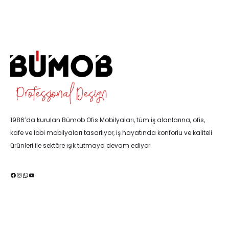
1986’da kurulan Bümob Ofis Mobilyaları, tüm iş alanlarına, ofis,
kafe ve lobi mobilyaları tasarlıyor, iş hayatında konforlu ve kaliteli
ürünleri ile sektöre ışık tutmaya devam ediyor.
Facebook
Instagram
WhatsApp
YouTube