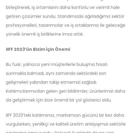
birleştirerek, iş ortamlarını daha konforlu ve verimli hale
getiren çözümler sundu. Standımızda ağırladığımız sektör
profesyonelleri, tasarımcılar ve iş ortaklarımız ile geleceğe
yönelik önemli iş birliklerine imza attık.
IIFF 2023’ün Bizim İçin Önemi
Bu fuar, yalnızca yeni müşterilerle buluşma fırsatı
sunmakla kalmadı, aynı zamanda sektördeki son
gelişmeleri yakından takip etmemizi sağladı.
Katılımcılarımızdan gelen geri bildirimler, ürünlerimizi daha
da geliştirmek için bize önemli bir yol gösterici oldu.
IIFF 2023’teki katılımımız, markamızın gücünü bir kez daha
vurgularken, yenilikçi ve kaliteli üretim anlayışımızı sektörle
paylaşma şansı sundu. Gelecek fuarlarda da en yeni