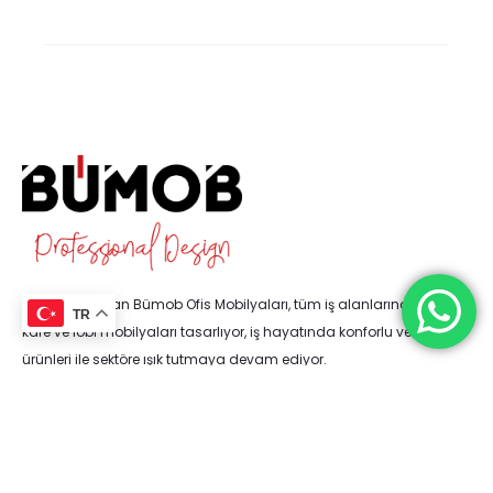
1986’da kurulan Bümob Ofis Mobilyaları, tüm iş alanlarına, ofis,
TR
kafe ve lobi mobilyaları tasarlıyor, iş hayatında konforlu ve kaliteli
ürünleri ile sektöre ışık tutmaya devam ediyor.
Facebook
Instagram
WhatsApp
YouTube