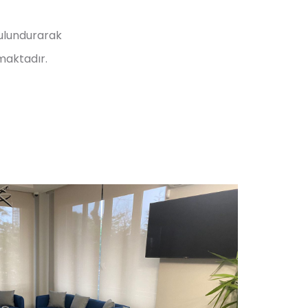
bulundurarak
maktadır.