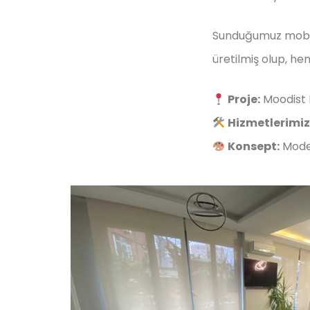
Sunduğumuz mobily
üretilmiş olup, h
Proje:
Moodist P
Hizmetlerimiz
Konsept:
Moder