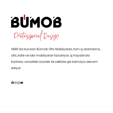
1986’da kurulan Bümob Ofis Mobilyaları, tüm iş alanlarına,
ofis, kafe ve lobi mobilyaları tasarlıyor, iş hayatında
konforlu ve kaliteli ürünleri ile sektöre ışık tutmaya devam
ediyor.
Facebook
Instagram
WhatsApp
YouTube