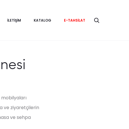
Ara
İLETIŞIM
KATALOG
E-TAHSILAT
nesi
 mobilyaları
 ve ziyaretçilerin
 masa ve sehpa